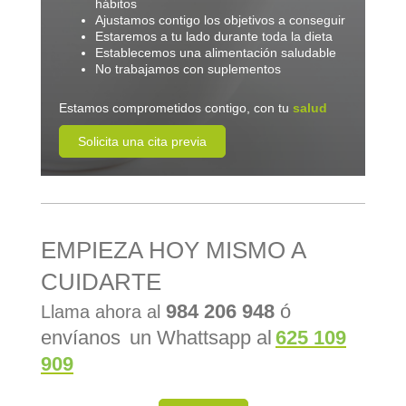
hábitos
Ajustamos contigo los objetivos a conseguir
Estaremos a tu lado durante toda la dieta
Establecemos una alimentación saludable
No trabajamos con suplementos
Estamos comprometidos contigo, con tu
salud
Solicita una cita previa
EMPIEZA HOY MISMO A
CUIDARTE
984 206 948
ó
Llama ahora al
envíanos
un Whattsapp al
625 109
909