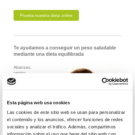
Prueba nuestra dieta online
Te ayudamos a conseguir un peso saludable
mediante una dieta equilibrada
Abanzas,
centro
especializad
o
en
dietética
y
nutrición
en
Gijón, es una
Esta página web usa cookies
empresa
joven,
Las cookies de este sitio web se usan para personalizar
caracterizada
el contenido y los anuncios, ofrecer funciones de redes
por realizar
sociales y analizar el tráfico. Además, compartimos
un trabajo
serio y
información sobre el uso que haga del sitio web con