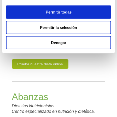
dedicación.
Permitir todas
En Abanzas dietistas nutricionistas, nos sentimos en la
obligación de enfocar todos nuestros esfuerzos al
estudio de la
Nutrición y Dietética
para poder ofrecer,
diariamente, un servicio de gran calidad.
Permitir la selección
Denegar
Solicita una cita previa
Prueba nuestra dieta online
Abanzas
Dietistas Nutricionistas.
Centro especializado en nutrición y dietética.