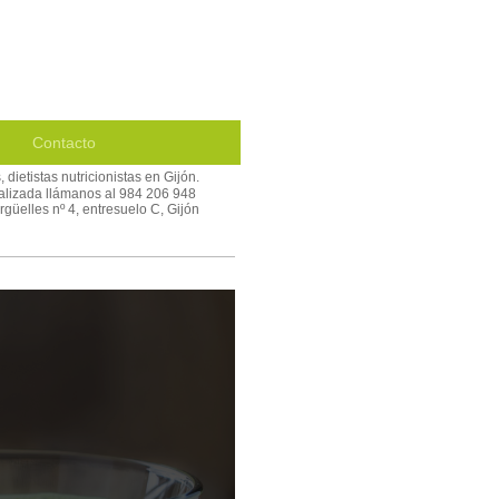
Contacto
 dietistas nutricionistas en Gijón.
nalizada llámanos al 984 206 948
güelles nº 4, entresuelo C, Gijón