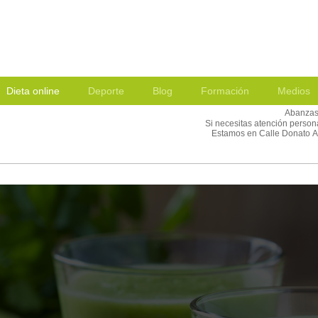
Dieta online
Deporte
Blog
Formación
Medios
Abanzas,
Si necesitas atención perso
Estamos en Calle Donato Ar