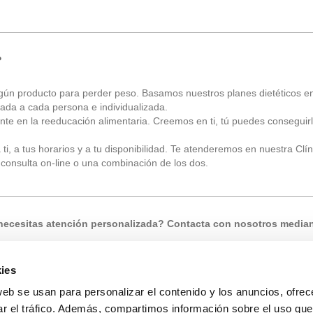
?
ún producto para perder peso. Basamos nuestros planes dietéticos en
tada a cada persona e individualizada.
e en la reeducación alimentaria. Creemos en ti, tú puedes conseguirl
, a tus horarios y a tu disponibilidad. Te atenderemos en nuestra Clíni
consulta on-line o una combinación de los dos.
necesitas atención personalizada? Contacta con nosotros media
625 109 909
ies
web se usan para personalizar el contenido y los anuncios, ofrec
fono llamando al
984 206 948
o por mail a
info@abanzas.es
ar el tráfico. Además, compartimos información sobre el uso que