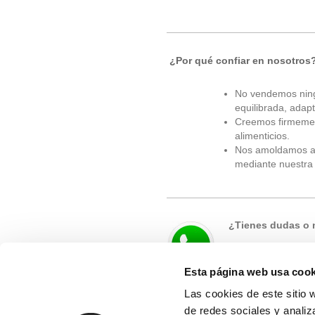
¿Por qué confiar en nosotros
No vendemos ning
equilibrada, adap
Creemos firmement
alimenticios.
Nos amoldamos a ti
mediante nuestra 
¿Tienes dudas o 
Esta página web usa cook
Las cookies de este sitio 
También te atenderemos por telé
de redes sociales y analiz