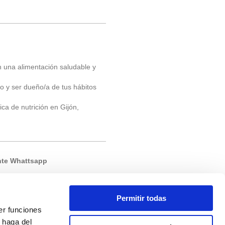
 una alimentación saludable y
o y ser dueño/a de tus hábitos
ca de nutrición en Gijón,
nte Whattsapp
Permitir todas
er funciones
 haga del