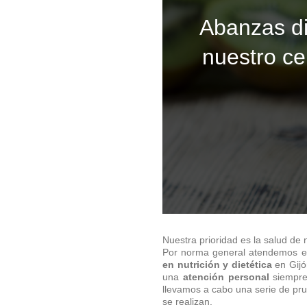
Abanzas di
nuestro ce
Nuestra prioridad es la salud de 
Por norma general atendemos 
en nutrición y dietética
en Gijó
una
atención personal
siempre
llevamos a cabo una serie de pr
se realizan.