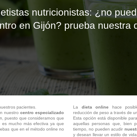
etistas nutricionistas: ¿no pued
ntro en Gijón? prueba nuestra d
nuestros pacientes.
La
dieta online
hace posibl
en nuestro
centro especializado
reducción de peso a través de un
n, puesto que consideramos que
Esta opción está disponible par
 es mucho más efectiva ya que
aquellas personas que, bien p
uebas que en el método online no
tiempo, no pueden acudir
nuest
y desean llevar un estilo de vid