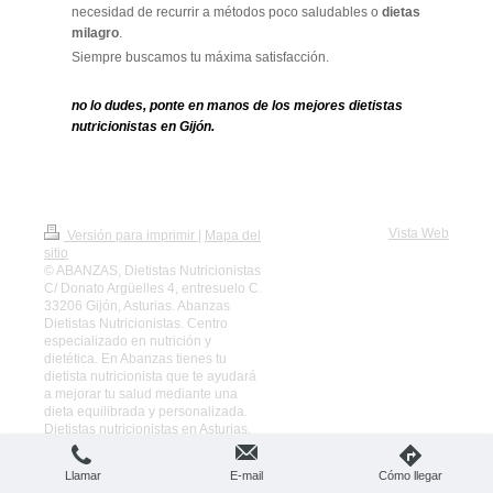
necesidad de recurrir a métodos poco saludables o
dietas
milagro
.
Siempre buscamos tu máxima satisfacción.
no lo dudes, ponte en manos de los mejores
dietistas
nutricionistas en Gijón.
Vista Web
Versión para imprimir
|
Mapa del
sitio
© ABANZAS, Dietistas Nutricionistas
C/ Donato Argüelles 4, entresuelo C.
33206 Gijón, Asturias. Abanzas
Dietistas Nutricionistas. Centro
especializado en nutrición y
dietética. En Abanzas tienes tu
dietista nutricionista que te ayudará
a mejorar tu salud mediante una
dieta equilibrada y personalizada.
Dietistas nutricionistas en Asturias.
Llamar
E-mail
Cómo llegar