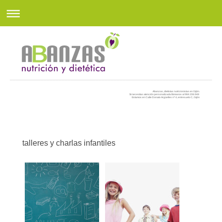
Abanzas, dietistas nutricionistas en Gijón.
Si necesitas atención personalizada llámanos al 984 206 948
Estamos en Calle Donato Argüelles nº 4, entresuelo C, Gijón
talleres y charlas infantiles