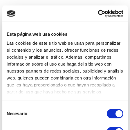
¡Ahora contacta con nosotros mediante
Whattsapp!
Esta página web usa cookies
625 109 909
Las cookies de este sitio web se usan para personalizar
el contenido y los anuncios, ofrecer funciones de redes
sociales y analizar el tráfico. Además, compartimos
TARIFAS
información sobre el uso que haga del sitio web con
nuestros partners de redes sociales, publicidad y análisis
web, quienes pueden combinarla con otra información
solicitar cita
que les haya proporcionado o que hayan recopilado a
previa online es
partir del uso que haya hecho de sus servicios.
muy sencillo;
solo tienes que
rellenar
Selección
nuestro
formula
Necesario
de
rio
, nosotros
consentimiento
nos pondremos
Nutrición especializada
en contacto